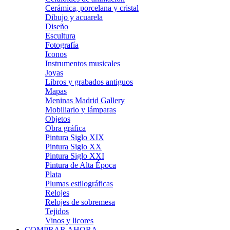
Cerámica, porcelana y cristal
Dibujo y acuarela
Diseño
Escultura
Fotografía
Iconos
Instrumentos musicales
Joyas
Libros y grabados antiguos
Mapas
Meninas Madrid Gallery
Mobiliario y lámparas
Objetos
Obra gráfica
Pintura Siglo XIX
Pintura Siglo XX
Pintura Siglo XXI
Pintura de Alta Época
Plata
Plumas estilográficas
Relojes
Relojes de sobremesa
Tejidos
Vinos y licores
COMPRAR AHORA