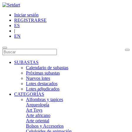
Iniciar sesión
REGISTRARSE
ES
|
EN
SUBASTAS
Calendario de subastas
Próximas subastas
Nuevos lotes
Lotes destacados
Lotes adjudicados
CATEGORÍAS
Alfombras y tapices
Arqueología
Art Toys
Arte africano
Arte oriental
Bolsos y Accesorios
Celuloides de animación