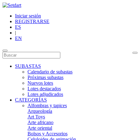
Iniciar sesión
REGISTRARSE
ES
|
EN
SUBASTAS
Calendario de subastas
Próximas subastas
Nuevos lotes
Lotes destacados
Lotes adjudicados
CATEGORÍAS
Alfombras y tapices
Arqueología
Art Toys
Arte africano
Arte oriental
Bolsos y Accesorios
Celuloides de animación