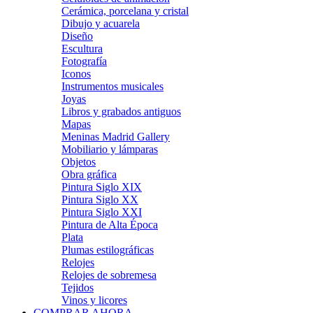
Cerámica, porcelana y cristal
Dibujo y acuarela
Diseño
Escultura
Fotografía
Iconos
Instrumentos musicales
Joyas
Libros y grabados antiguos
Mapas
Meninas Madrid Gallery
Mobiliario y lámparas
Objetos
Obra gráfica
Pintura Siglo XIX
Pintura Siglo XX
Pintura Siglo XXI
Pintura de Alta Época
Plata
Plumas estilográficas
Relojes
Relojes de sobremesa
Tejidos
Vinos y licores
COMPRAR AHORA