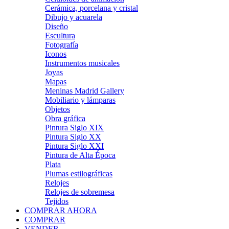
Cerámica, porcelana y cristal
Dibujo y acuarela
Diseño
Escultura
Fotografía
Iconos
Instrumentos musicales
Joyas
Mapas
Meninas Madrid Gallery
Mobiliario y lámparas
Objetos
Obra gráfica
Pintura Siglo XIX
Pintura Siglo XX
Pintura Siglo XXI
Pintura de Alta Época
Plata
Plumas estilográficas
Relojes
Relojes de sobremesa
Tejidos
COMPRAR AHORA
COMPRAR
VENDER