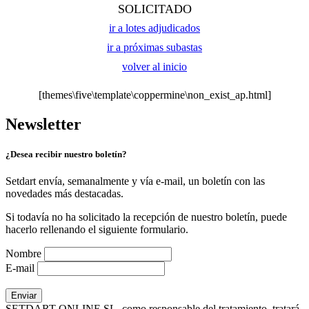
SOLICITADO
ir a lotes adjudicados
ir a próximas subastas
volver al inicio
[themes\five\template\coppermine\non_exist_ap.html]
Newsletter
¿Desea recibir nuestro boletín?
Setdart envía, semanalmente y vía e-mail, un boletín con las
novedades más destacadas.
Si todavía no ha solicitado la recepción de nuestro boletín, puede
hacerlo rellenando el siguiente formulario.
Nombre
E-mail
SETDART ONLINE SL, como responsable del tratamiento, tratará