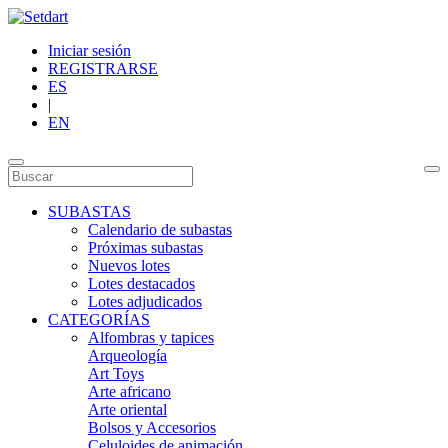
Iniciar sesión
REGISTRARSE
ES
|
EN
SUBASTAS
Calendario de subastas
Próximas subastas
Nuevos lotes
Lotes destacados
Lotes adjudicados
CATEGORÍAS
Alfombras y tapices
Arqueología
Art Toys
Arte africano
Arte oriental
Bolsos y Accesorios
Celuloides de animación