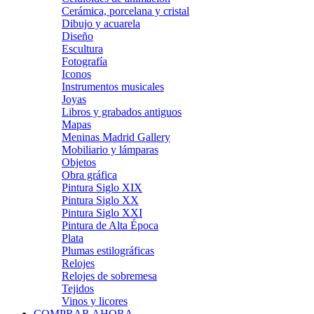
Cerámica, porcelana y cristal
Dibujo y acuarela
Diseño
Escultura
Fotografía
Iconos
Instrumentos musicales
Joyas
Libros y grabados antiguos
Mapas
Meninas Madrid Gallery
Mobiliario y lámparas
Objetos
Obra gráfica
Pintura Siglo XIX
Pintura Siglo XX
Pintura Siglo XXI
Pintura de Alta Época
Plata
Plumas estilográficas
Relojes
Relojes de sobremesa
Tejidos
Vinos y licores
COMPRAR AHORA