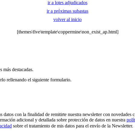
ir a lotes adjudicados
ir a próximas subastas
volver al inicio
[themes\five\template\coppermine\non_exist_ap.html]
es más destacadas.
rlo rellenando el siguiente formulario.
os con la finalidad de remitirte nuestra newsletter con novedades come
ormación adicional y detallada sobre protección de datos en nuestra
polí
vacidad
sobre el tratamiento de mis datos para el envío de la Newsletter.