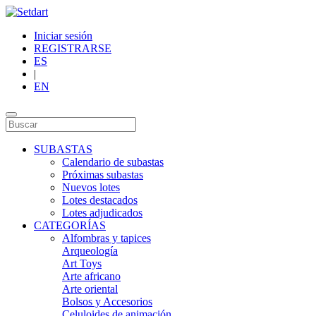
Iniciar sesión
REGISTRARSE
ES
|
EN
SUBASTAS
Calendario de subastas
Próximas subastas
Nuevos lotes
Lotes destacados
Lotes adjudicados
CATEGORÍAS
Alfombras y tapices
Arqueología
Art Toys
Arte africano
Arte oriental
Bolsos y Accesorios
Celuloides de animación