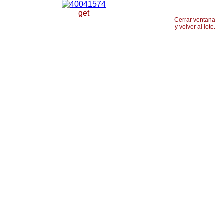
get
Cerrar ventana
y volver al lote.