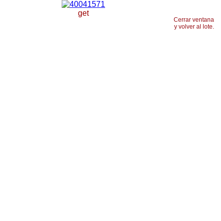
get
Cerrar ventana
y volver al lote.