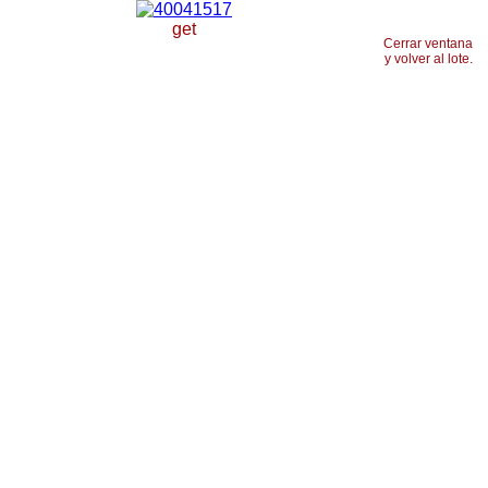
get
Cerrar ventana
y volver al lote.