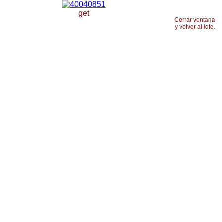
get
Cerrar ventana
y volver al lote.