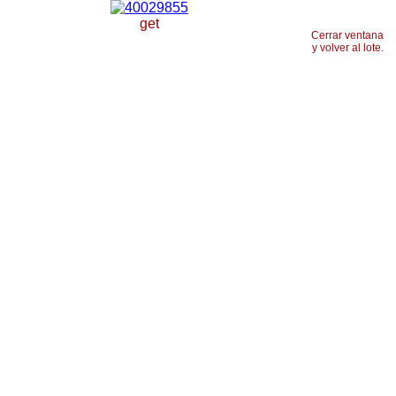
get
Cerrar ventana
y volver al lote.