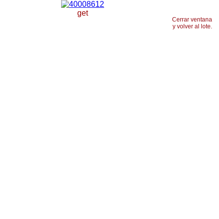
get
Cerrar ventana
y volver al lote.