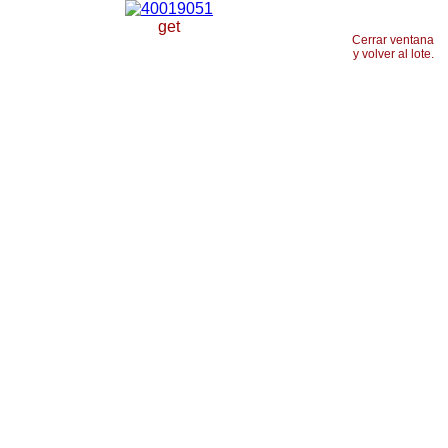
get
Cerrar ventana
y volver al lote.