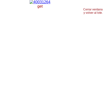
get
Cerrar ventana
y volver al lote.