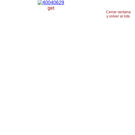
get
Cerrar ventana
y volver al lote.