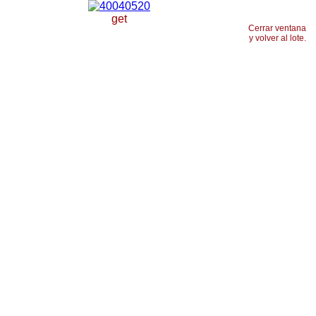
get
Cerrar ventana
y volver al lote.