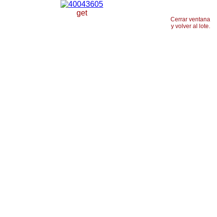
get
Cerrar ventana
y volver al lote.