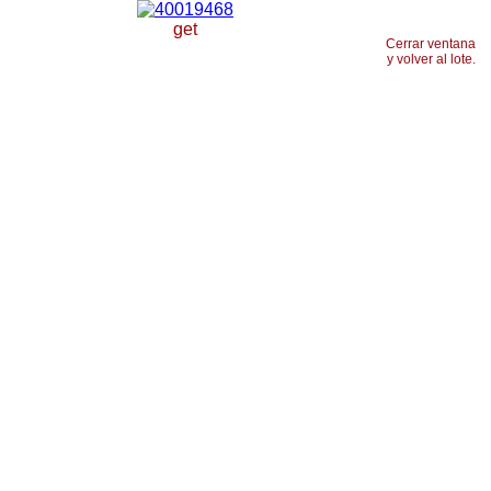
get
Cerrar ventana
y volver al lote.