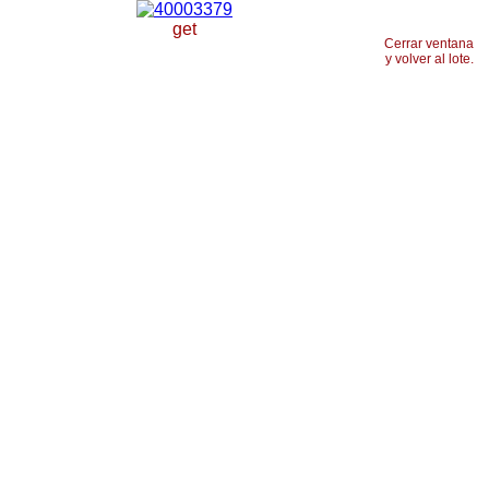
get
Cerrar ventana
y volver al lote.