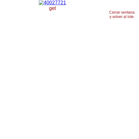
get
Cerrar ventana
y volver al lote.