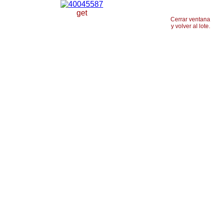
get
Cerrar ventana
y volver al lote.