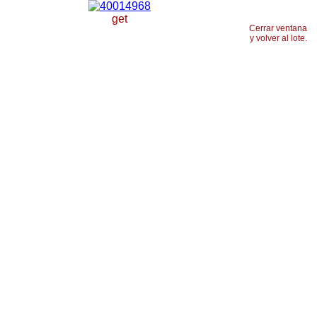
get
Cerrar ventana
y volver al lote.