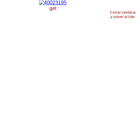
get
Cerrar ventana
y volver al lote.