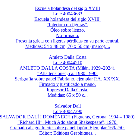
Escuela holandesa del siglo XVIII
Lote 40043683
Escuela holandesa del siglo XVIII.
“Interior con figuras”.
Óleo sobre lienzo.
No firmado.
Presenta grieta con ligeras pérdidas en su parte central.
Medidas: 54 x 48 cm; 70 x 56 cm (marco)....
Amleto Dalla Costa
Lote 40044510
AMLETO DALLA COSTA (Milán, 1929–2024).
“Alta tensione”, ca. 1980-1990.
Serigrafía sobre papel Fabriano, ejemplar P.A. XX/XX.
Firmado y justificado a mano.
Impresor Dalla Costa.
Medidas: 65 x 50 c...
Salvador Dalí
Lote 40047390
SALVADOR DALÍ I DOMÈNECH (Figueras, Gerona, 1904 – 1989)
“Richard III”. Much Ado about Shakespeare”, 1970.
Grabado al aguafuerte sobre papel japón. Ejemplar 169/250.
Editor: Editions Graphiques...