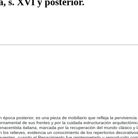
a, s. XVI y posterior.
 en época posterior, es una pieza de mobiliario que refleja la pervivenc
ornamental de sus frentes y por la cuidada estructuración arquitectónic
n renacentista italiana, marcada por la recuperación del mundo clásico y 
los relieves, evidencia un conocimiento de los repertorios decorativos d
siguientes, cuando el Renacimiento fue reinterpretado y reproducido com