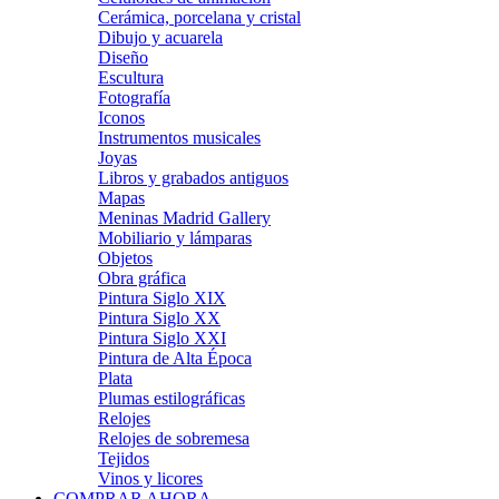
Cerámica, porcelana y cristal
Dibujo y acuarela
Diseño
Escultura
Fotografía
Iconos
Instrumentos musicales
Joyas
Libros y grabados antiguos
Mapas
Meninas Madrid Gallery
Mobiliario y lámparas
Objetos
Obra gráfica
Pintura Siglo XIX
Pintura Siglo XX
Pintura Siglo XXI
Pintura de Alta Época
Plata
Plumas estilográficas
Relojes
Relojes de sobremesa
Tejidos
Vinos y licores
COMPRAR AHORA