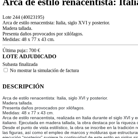
Arca de estilo renacentista: Itali
Lote
244
(40023195)
Arca de estilo renacentista: Italia, siglo XVI y posterior.
Madera tallada.
Presenta daños provocados por xilófagos.
Medidas: 48 x 77 x 43 cm.
Última puja::
700
€
LOTE ADJUDICADO
Subasta finalizada
No mostrar la simulación de factura
DESCRIPCIÓN
Arca de estilo renacentista: Italia, siglo XVI y posterior.
Madera tallada.
Presenta daños provocados por xilófagos.
Medidas: 48 x 77 x 43 cm.
Arca de estilo renacentista, realizada en Italia durante el siglo XVI y
italiano. Ejecutada en madera tallada, la obra destaca por la riqueza 
Desde el punto de vista estilístico, la obra se inscribe en la tradició
las figuras, así como el empleo de marcos y molduras que estructuran 
ejecución “posterior” sugiere la continuidad de este estilo en siglos 