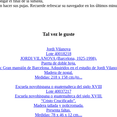
gar el final de la subasta,
n hacer sus pujas. Recuerde refrescar su navegador en los últimos minut
Tal vez le guste
Jordi Vilanova
Lote 40018218
JORDI VILANOVA (Barcelona, 1925-1998).
Puerta de doble hoja.
: Gran mansión de Barcelona. Adquiridos en el estudio de Jordi Vilan
Madera de nogal.
Medidas: 218 x 158 cm.(to...
Escuela novohispana o guatemalteca del siglo XVIII
Lote 40037217
Escuela novohispana o guatemalteca del siglo XVIII.
“Cristo Crucificado”.
Madera tallada y policromada.
Presenta faltas.
Medidas: 78 x 46 x 12 cm....