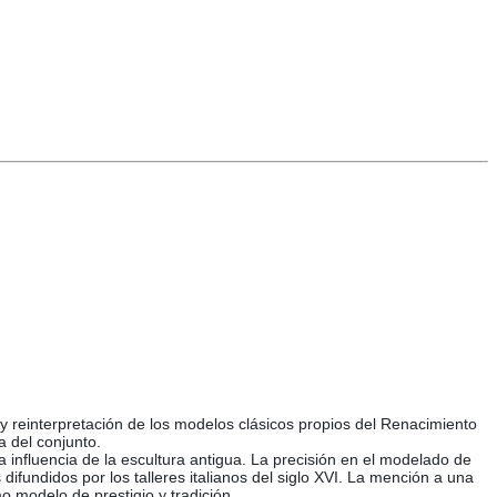
ia y reinterpretación de los modelos clásicos propios del Renacimiento
a del conjunto.
la influencia de la escultura antigua. La precisión en el modelado de
ifundidos por los talleres italianos del siglo XVI. La mención a una
o modelo de prestigio y tradición.