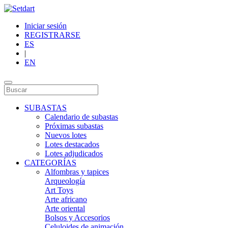
Iniciar sesión
REGISTRARSE
ES
|
EN
SUBASTAS
Calendario de subastas
Próximas subastas
Nuevos lotes
Lotes destacados
Lotes adjudicados
CATEGORÍAS
Alfombras y tapices
Arqueología
Art Toys
Arte africano
Arte oriental
Bolsos y Accesorios
Celuloides de animación