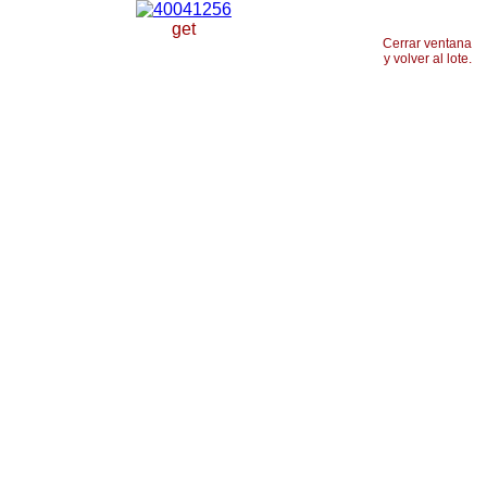
get
Cerrar ventana
y volver al lote.