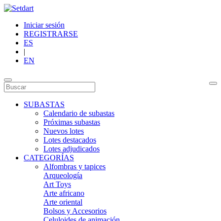
Iniciar sesión
REGISTRARSE
ES
|
EN
SUBASTAS
Calendario de subastas
Próximas subastas
Nuevos lotes
Lotes destacados
Lotes adjudicados
CATEGORÍAS
Alfombras y tapices
Arqueología
Art Toys
Arte africano
Arte oriental
Bolsos y Accesorios
Celuloides de animación