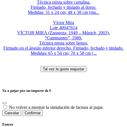
Técnica mixta sobre cartulina.
Firmado, fechado y titulado al dorso.
Medidas: 31 x 24 cm; 48 x 38 cm (ma...
Víctor Mira
Lote 40047614
VÍCTOR MIRA (Zaragoza, 1949 – Múnich, 2003).
“Caminantes”, 1989.
Técnica mixta sobre lienzo.
Firmado en el ángulo inferior derecho. Firmado, fechado y titulado.
Medidas: 65 x 54 cm; 70 x 58 cm (...
Va a pujar por un importe de
€
No volver a mostrar la simulación de factura al pujar.
Cancelar
Confirmar
Entrar