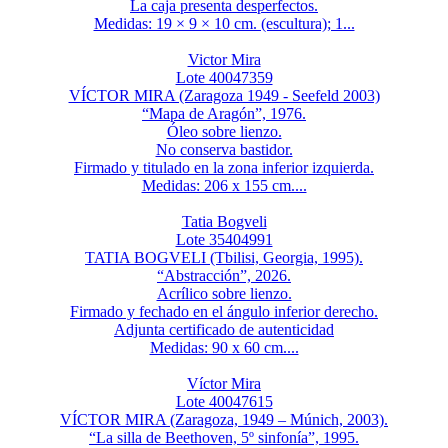
La caja presenta desperfectos.
Medidas: 19 × 9 × 10 cm. (escultura); 1...
Victor Mira
Lote 40047359
VÍCTOR MIRA (Zaragoza 1949 - Seefeld 2003)
“Mapa de Aragón”, 1976.
Óleo sobre lienzo.
No conserva bastidor.
Firmado y titulado en la zona inferior izquierda.
Medidas: 206 x 155 cm....
Tatia Bogveli
Lote 35404991
TATIA BOGVELI (Tbilisi, Georgia, 1995).
“Abstracción”, 2026.
Acrílico sobre lienzo.
Firmado y fechado en el ángulo inferior derecho.
Adjunta certificado de autenticidad
Medidas: 90 x 60 cm....
Víctor Mira
Lote 40047615
VÍCTOR MIRA (Zaragoza, 1949 – Múnich, 2003).
“La silla de Beethoven, 5º sinfonía”, 1995.