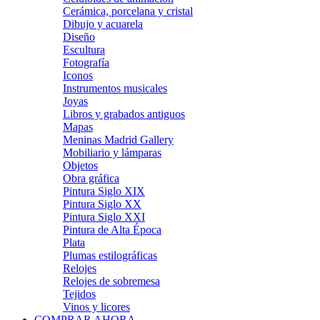
Cerámica, porcelana y cristal
Dibujo y acuarela
Diseño
Escultura
Fotografía
Iconos
Instrumentos musicales
Joyas
Libros y grabados antiguos
Mapas
Meninas Madrid Gallery
Mobiliario y lámparas
Objetos
Obra gráfica
Pintura Siglo XIX
Pintura Siglo XX
Pintura Siglo XXI
Pintura de Alta Época
Plata
Plumas estilográficas
Relojes
Relojes de sobremesa
Tejidos
Vinos y licores
COMPRAR AHORA