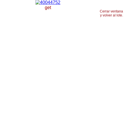
get
Cerrar ventana
y volver al lote.