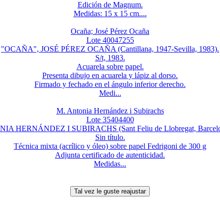
Edición de Magnum.
Medidas: 15 x 15 cm....
Ocaña; José Pérez Ocaña
Lote 40047255
"OCAÑA", JOSÉ PÉREZ OCAÑA (Cantillana, 1947-Sevilla, 1983).
S/t, 1983.
Acuarela sobre papel.
Presenta dibujo en acuarela y lápiz al dorso.
Firmado y fechado en el ángulo inferior derecho.
Medi...
M. Antonia Hernández i Subirachs
Lote 35404400
IA HERNÁNDEZ I SUBIRACHS (Sant Feliu de Llobregat, Barcelon
Sin título.
Técnica mixta (acrílico y óleo) sobre papel Fedrigoni de 300 g
Adjunta certificado de autenticidad.
Medidas...