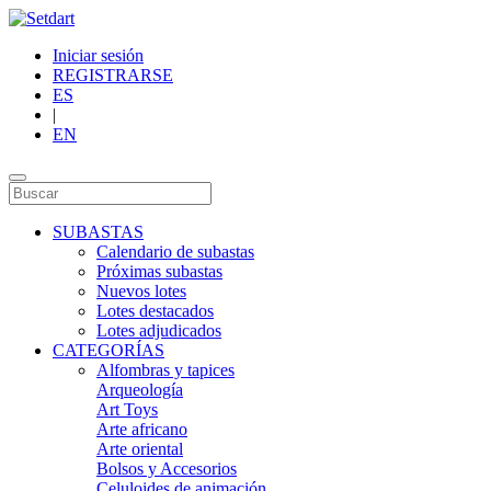
Iniciar sesión
REGISTRARSE
ES
|
EN
SUBASTAS
Calendario de subastas
Próximas subastas
Nuevos lotes
Lotes destacados
Lotes adjudicados
CATEGORÍAS
Alfombras y tapices
Arqueología
Art Toys
Arte africano
Arte oriental
Bolsos y Accesorios
Celuloides de animación