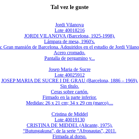
Tal vez le guste
Jordi Vilanova
Lote 40018216
JORDI VILANOVA (Barcelona, 1925-1998).
Lámpara de mesa, 1960's.
: Gran mansión de Barcelona. Adquiridos en el estudio de Jordi Vilan
Acero cromado.
Pantalla de pergamino y...
Josep Maria de Sucre
Lote 40025912
JOSEP MARIA DE SUCRE I DE GRAU (Barcelona, 1886 – 1969).
Sin título.
Ceras sobre cartón.
Firmado en la parte inferior.
Medidas: 26 x 21 cm; 34 x 29 cm (marco)....
Cristina de Middel
Lote 40019130
CRISTINA DE MIDDEL (Alicante, 1975).
“Butungakuna”, de la serie “Afronautas”, 2011.
Firmada al dorso.