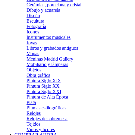
Cerámica, porcelana y cristal
Dibujo y acuarela
Diseño
Escultura
Fotografía
Iconos
Instrumentos musicales
Joyas
Libros y grabados antiguos
Mapas
Meninas Madrid Gallery
Mobiliario y lámparas
Objetos
Obra gráfica
Pintura Siglo XIX
Pintura Siglo XX
Pintura Siglo XXI
Pintura de Alta Época
Plata
Plumas estilográficas
Relojes
Relojes de sobremesa
Tejidos
Vinos y licores
COMPRAR AHORA