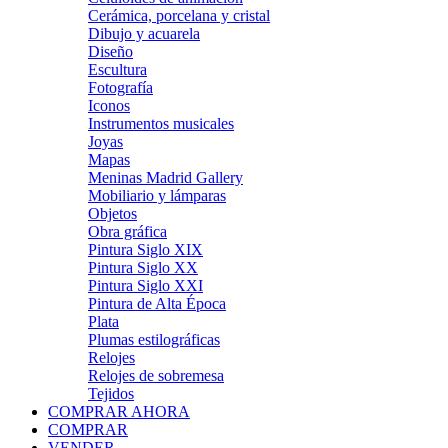
Cerámica, porcelana y cristal
Dibujo y acuarela
Diseño
Escultura
Fotografía
Iconos
Instrumentos musicales
Joyas
Mapas
Meninas Madrid Gallery
Mobiliario y lámparas
Objetos
Obra gráfica
Pintura Siglo XIX
Pintura Siglo XX
Pintura Siglo XXI
Pintura de Alta Época
Plata
Plumas estilográficas
Relojes
Relojes de sobremesa
Tejidos
COMPRAR AHORA
COMPRAR
VENDER