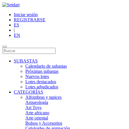
Iniciar sesión
REGISTRARSE
ES
|
EN
SUBASTAS
Calendario de subastas
Próximas subastas
Nuevos lotes
Lotes destacados
Lotes adjudicados
CATEGORÍAS
Alfombras y tapices
Arqueología
Art Toys
Arte africano
Arte oriental
Bolsos y Accesorios
Celuloides de animación