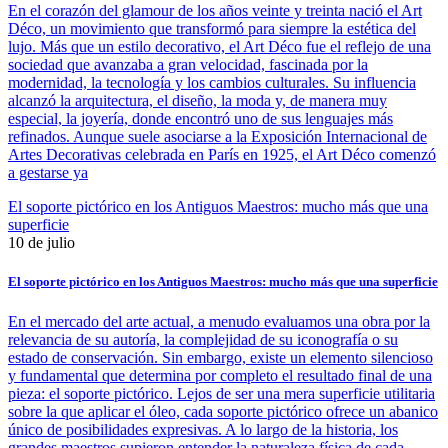
En el corazón del glamour de los años veinte y treinta nació el Art
Déco, un movimiento que transformó para siempre la estética del
lujo. Más que un estilo decorativo, el Art Déco fue el reflejo de una
sociedad que avanzaba a gran velocidad, fascinada por la
modernidad, la tecnología y los cambios culturales. Su influencia
alcanzó la arquitectura, el diseño, la moda y, de manera muy
especial, la joyería, donde encontró uno de sus lenguajes más
refinados. Aunque suele asociarse a la Exposición Internacional de
Artes Decorativas celebrada en París en 1925, el Art Déco comenzó
a gestarse ya
El soporte pictórico en los Antiguos Maestros: mucho más que una
superficie
10 de julio
El soporte pictórico en los Antiguos Maestros: mucho más que una superficie
En el mercado del arte actual, a menudo evaluamos una obra por la
relevancia de su autoría, la complejidad de su iconografía o su
estado de conservación. Sin embargo, existe un elemento silencioso
y fundamental que determina por completo el resultado final de una
pieza: el soporte pictórico. Lejos de ser una mera superficie utilitaria
sobre la que aplicar el óleo, cada soporte pictórico ofrece un abanico
único de posibilidades expresivas. A lo largo de la historia, los
grandes maestros supieron entender la naturaleza física de cada