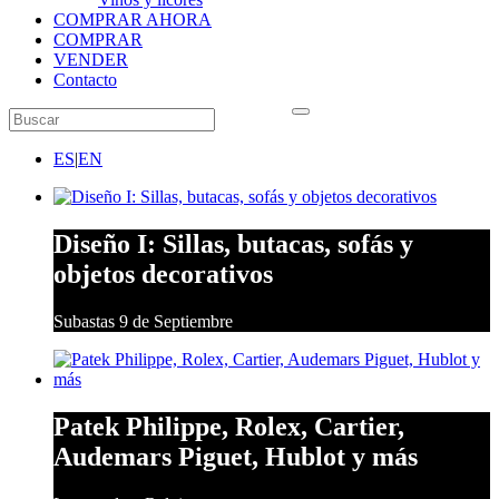
COMPRAR AHORA
COMPRAR
VENDER
Contacto
ES
|
EN
Diseño I: Sillas, butacas, sofás y
objetos decorativos
Subastas 9 de Septiembre
Patek Philippe, Rolex, Cartier,
Audemars Piguet, Hublot y más