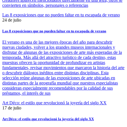
creadores aparecen mencionados directamente en una letra; otros se
convierten en símbolos, personajes o referencias
Las 8 exposiciones que no pueden faltar en tu escapada de verano
24 de julio
Las 8 exposiciones que no pueden faltar en tu escapada de verano
El verano es una de las mejores épocas del año para descubrir
nuevas ciudades, volver a los grandes museos internacionales y
disfrutar de algunas de las exposiciones de arte más esperadas de la
temporada. Más allá del atractivo turístico de cada destino, estas
muestras ofrecen la oportunidad de profundizar en artistas
fundamentales, revisar movimientos que marcaron la historia del arte
o descubrir diálogos inéditos entre distintas disciplinas. Esta
selección reúne algunas de las exposiciones de arte ubicadas en
distintas partes de la geografía mundial que nuestros especialistas
consideran especialmente recomendables por la calidad de sus
préstamos, el interés de sus
Art Déco: el estilo que revolucionó la joyería del siglo XX
17 de julio
Art Déco: el estilo que revolucionó la joyería del siglo XX