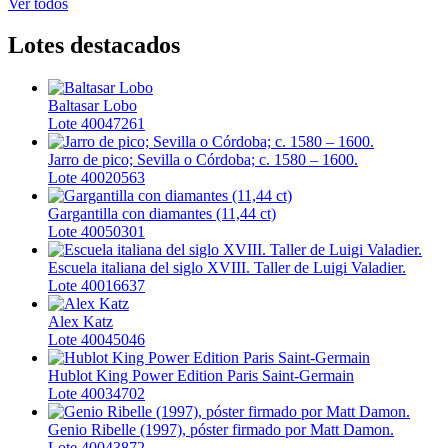
Ver todos
Lotes destacados
Baltasar Lobo
Lote 40047261
Jarro de pico; Sevilla o Córdoba; c. 1580 – 1600.
Lote 40020563
Gargantilla con diamantes (11,44 ct)
Lote 40050301
Escuela italiana del siglo XVIII. Taller de Luigi Valadier.
Lote 40016637
Alex Katz
Lote 40045046
Hublot King Power Edition Paris Saint-Germain
Lote 40034702
Genio Ribelle (1997), póster firmado por Matt Damon.
Lote 40043872