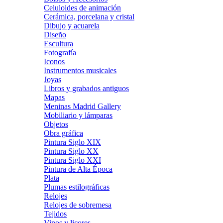
Celuloides de animación
Cerámica, porcelana y cristal
Dibujo y acuarela
Diseño
Escultura
Fotografía
Iconos
Instrumentos musicales
Joyas
Libros y grabados antiguos
Mapas
Meninas Madrid Gallery
Mobiliario y lámparas
Objetos
Obra gráfica
Pintura Siglo XIX
Pintura Siglo XX
Pintura Siglo XXI
Pintura de Alta Época
Plata
Plumas estilográficas
Relojes
Relojes de sobremesa
Tejidos
Vinos y licores