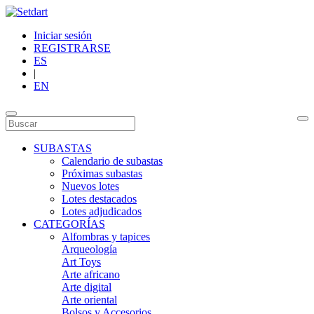
Iniciar sesión
REGISTRARSE
ES
|
EN
SUBASTAS
Calendario de subastas
Próximas subastas
Nuevos lotes
Lotes destacados
Lotes adjudicados
CATEGORÍAS
Alfombras y tapices
Arqueología
Art Toys
Arte africano
Arte digital
Arte oriental
Bolsos y Accesorios