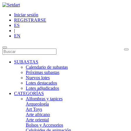
Iniciar sesión
REGISTRARSE
ES
|
EN
SUBASTAS
Calendario de subastas
Próximas subastas
Nuevos lotes
Lotes destacados
Lotes adjudicados
CATEGORÍAS
Alfombras y tapices
Arqueología
Art Toys
Arte africano
Arte oriental
Bolsos y Accesorios
Celuloides de animación