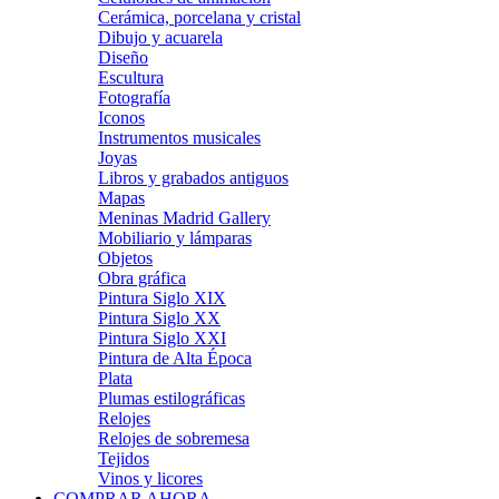
Cerámica, porcelana y cristal
Dibujo y acuarela
Diseño
Escultura
Fotografía
Iconos
Instrumentos musicales
Joyas
Libros y grabados antiguos
Mapas
Meninas Madrid Gallery
Mobiliario y lámparas
Objetos
Obra gráfica
Pintura Siglo XIX
Pintura Siglo XX
Pintura Siglo XXI
Pintura de Alta Época
Plata
Plumas estilográficas
Relojes
Relojes de sobremesa
Tejidos
Vinos y licores
COMPRAR AHORA