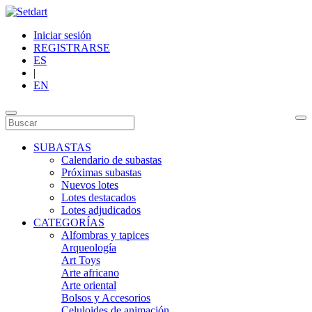
Iniciar sesión
REGISTRARSE
ES
|
EN
SUBASTAS
Calendario de subastas
Próximas subastas
Nuevos lotes
Lotes destacados
Lotes adjudicados
CATEGORÍAS
Alfombras y tapices
Arqueología
Art Toys
Arte africano
Arte oriental
Bolsos y Accesorios
Celuloides de animación