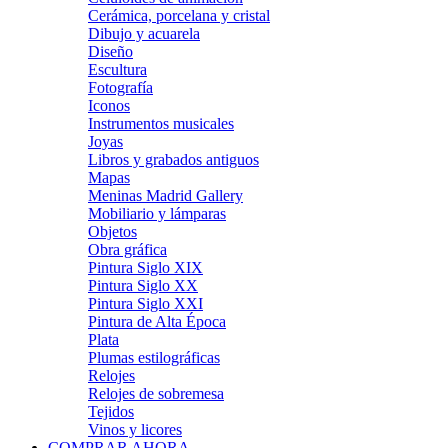
Cerámica, porcelana y cristal
Dibujo y acuarela
Diseño
Escultura
Fotografía
Iconos
Instrumentos musicales
Joyas
Libros y grabados antiguos
Mapas
Meninas Madrid Gallery
Mobiliario y lámparas
Objetos
Obra gráfica
Pintura Siglo XIX
Pintura Siglo XX
Pintura Siglo XXI
Pintura de Alta Época
Plata
Plumas estilográficas
Relojes
Relojes de sobremesa
Tejidos
Vinos y licores
COMPRAR AHORA