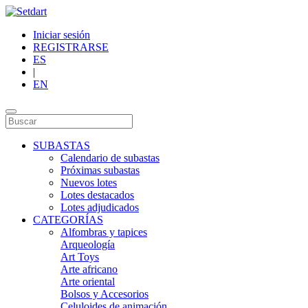
Iniciar sesión
REGISTRARSE
ES
|
EN
SUBASTAS
Calendario de subastas
Próximas subastas
Nuevos lotes
Lotes destacados
Lotes adjudicados
CATEGORÍAS
Alfombras y tapices
Arqueología
Art Toys
Arte africano
Arte oriental
Bolsos y Accesorios
Celuloides de animación