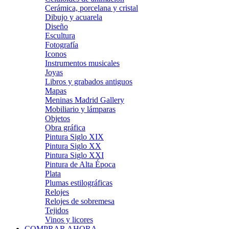
Cerámica, porcelana y cristal
Dibujo y acuarela
Diseño
Escultura
Fotografía
Iconos
Instrumentos musicales
Joyas
Libros y grabados antiguos
Mapas
Meninas Madrid Gallery
Mobiliario y lámparas
Objetos
Obra gráfica
Pintura Siglo XIX
Pintura Siglo XX
Pintura Siglo XXI
Pintura de Alta Época
Plata
Plumas estilográficas
Relojes
Relojes de sobremesa
Tejidos
Vinos y licores
COMPRAR AHORA