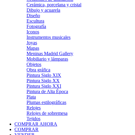
Cerámica, porcelana y cristal
Dibujo y acuarela
Diseño
Escultura
Fotografía
Iconos
Instrumentos musicales
Joyas
Mapas
Meninas Madrid Gallery
Mobiliario y lámparas
Objetos
Obra gráfica
Pintura Siglo XIX
Pintura Siglo XX
Pintura Siglo XXI
Pintura de Alta Época
Plata
Plumas estilográficas
Relojes
Relojes de sobremesa
Tejidos
COMPRAR AHORA
COMPRAR
VENDER