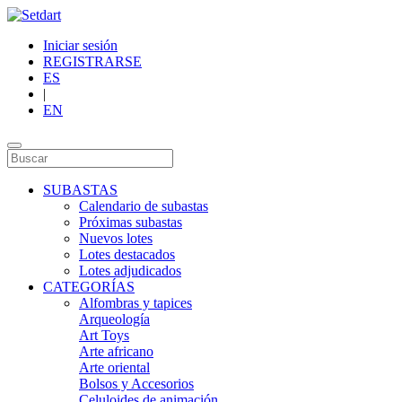
Iniciar sesión
REGISTRARSE
ES
|
EN
SUBASTAS
Calendario de subastas
Próximas subastas
Nuevos lotes
Lotes destacados
Lotes adjudicados
CATEGORÍAS
Alfombras y tapices
Arqueología
Art Toys
Arte africano
Arte oriental
Bolsos y Accesorios
Celuloides de animación