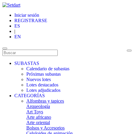
Iniciar sesión
REGISTRARSE
ES
|
EN
SUBASTAS
Calendario de subastas
Próximas subastas
Nuevos lotes
Lotes destacados
Lotes adjudicados
CATEGORÍAS
Alfombras y tapices
Arqueología
Art Toys
Arte africano
Arte oriental
Bolsos y Accesorios
Celuloides de animación