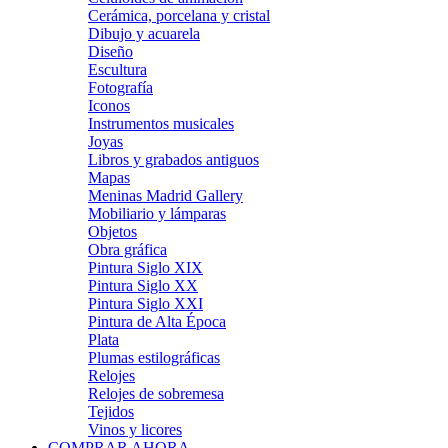
Cerámica, porcelana y cristal
Dibujo y acuarela
Diseño
Escultura
Fotografía
Iconos
Instrumentos musicales
Joyas
Libros y grabados antiguos
Mapas
Meninas Madrid Gallery
Mobiliario y lámparas
Objetos
Obra gráfica
Pintura Siglo XIX
Pintura Siglo XX
Pintura Siglo XXI
Pintura de Alta Época
Plata
Plumas estilográficas
Relojes
Relojes de sobremesa
Tejidos
Vinos y licores
COMPRAR AHORA