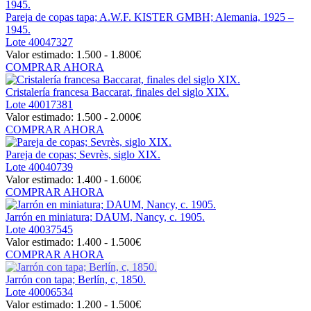
Pareja de copas tapa; A.W.F. KISTER GMBH; Alemania, 1925 –
1945.
Lote
40047327
Valor estimado:
1.500 - 1.800
€
COMPRAR AHORA
Cristalería francesa Baccarat, finales del siglo XIX.
Lote
40017381
Valor estimado:
1.500 - 2.000
€
COMPRAR AHORA
Pareja de copas; Sevrès, siglo XIX.
Lote
40040739
Valor estimado:
1.400 - 1.600
€
COMPRAR AHORA
Jarrón en miniatura; DAUM, Nancy, c. 1905.
Lote
40037545
Valor estimado:
1.400 - 1.500
€
COMPRAR AHORA
Jarrón con tapa; Berlín, c, 1850.
Lote
40006534
Valor estimado:
1.200 - 1.500
€