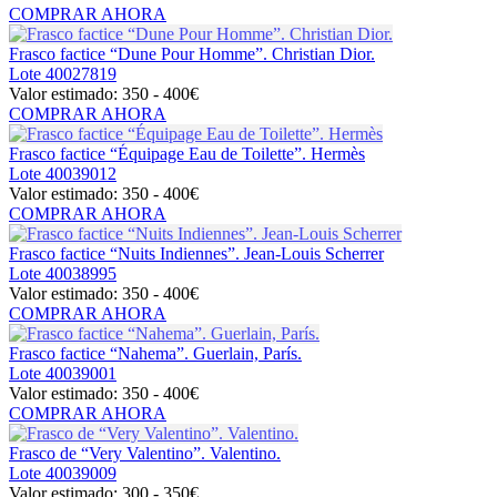
COMPRAR AHORA
Frasco factice “Dune Pour Homme”. Christian Dior.
Lote
40027819
Valor estimado:
350 - 400
€
COMPRAR AHORA
Frasco factice “Équipage Eau de Toilette”. Hermès
Lote
40039012
Valor estimado:
350 - 400
€
COMPRAR AHORA
Frasco factice “Nuits Indiennes”. Jean-Louis Scherrer
Lote
40038995
Valor estimado:
350 - 400
€
COMPRAR AHORA
Frasco factice “Nahema”. Guerlain, París.
Lote
40039001
Valor estimado:
350 - 400
€
COMPRAR AHORA
Frasco de “Very Valentino”. Valentino.
Lote
40039009
Valor estimado:
300 - 350
€