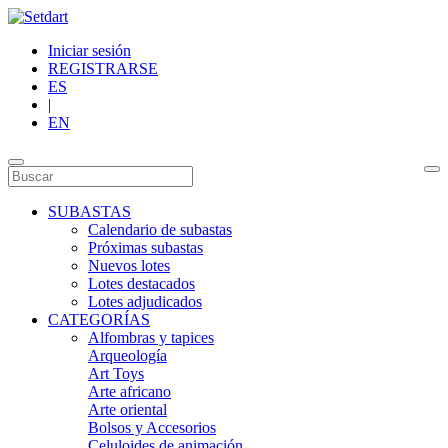
Iniciar sesión
REGISTRARSE
ES
|
EN
SUBASTAS
Calendario de subastas
Próximas subastas
Nuevos lotes
Lotes destacados
Lotes adjudicados
CATEGORÍAS
Alfombras y tapices
Arqueología
Art Toys
Arte africano
Arte oriental
Bolsos y Accesorios
Celuloides de animación