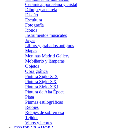
Cerámica, porcelana y cristal
Dibujo y acuarela
Diseño
Escultura
Fotografía
Iconos
Instrumentos musicales
Joyas
Libros y grabados antiguos
Mapas
Meninas Madrid Gallery
Mobiliario y lámparas
Objetos
Obra gráfica
Pintura Siglo XIX
Pintura Siglo XX
Pintura Siglo XXI
Pintura de Alta Época
Plata
Plumas estilográficas
Relojes
Relojes de sobremesa
Tejidos
Vinos y licores
COMPRAR AHORA