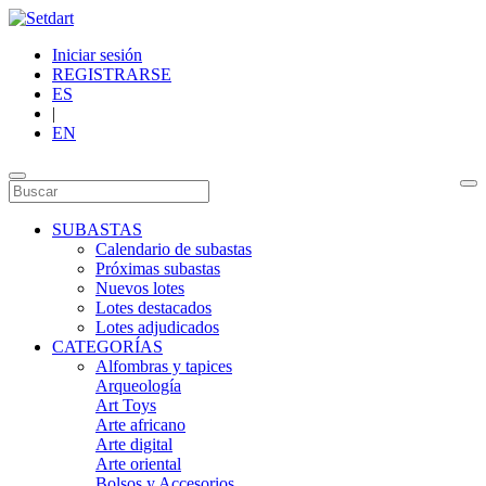
Iniciar sesión
REGISTRARSE
ES
|
EN
SUBASTAS
Calendario de subastas
Próximas subastas
Nuevos lotes
Lotes destacados
Lotes adjudicados
CATEGORÍAS
Alfombras y tapices
Arqueología
Art Toys
Arte africano
Arte digital
Arte oriental
Bolsos y Accesorios