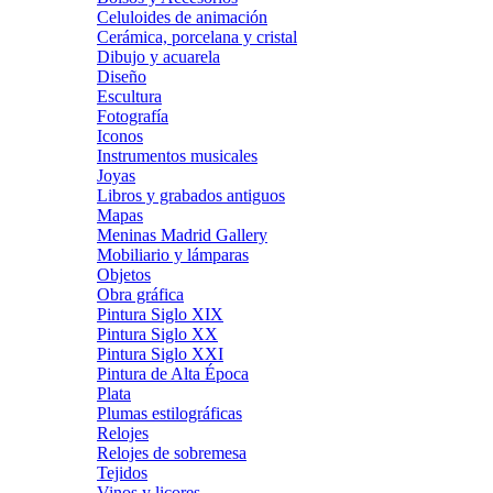
Celuloides de animación
Cerámica, porcelana y cristal
Dibujo y acuarela
Diseño
Escultura
Fotografía
Iconos
Instrumentos musicales
Joyas
Libros y grabados antiguos
Mapas
Meninas Madrid Gallery
Mobiliario y lámparas
Objetos
Obra gráfica
Pintura Siglo XIX
Pintura Siglo XX
Pintura Siglo XXI
Pintura de Alta Época
Plata
Plumas estilográficas
Relojes
Relojes de sobremesa
Tejidos
Vinos y licores