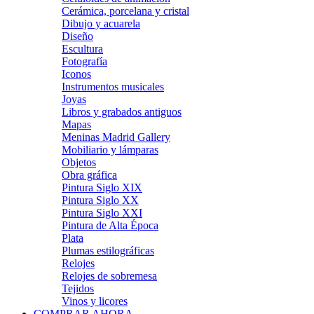
Cerámica, porcelana y cristal
Dibujo y acuarela
Diseño
Escultura
Fotografía
Iconos
Instrumentos musicales
Joyas
Libros y grabados antiguos
Mapas
Meninas Madrid Gallery
Mobiliario y lámparas
Objetos
Obra gráfica
Pintura Siglo XIX
Pintura Siglo XX
Pintura Siglo XXI
Pintura de Alta Época
Plata
Plumas estilográficas
Relojes
Relojes de sobremesa
Tejidos
Vinos y licores
COMPRAR AHORA