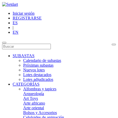
Iniciar sesión
REGISTRARSE
ES
|
EN
SUBASTAS
Calendario de subastas
Próximas subastas
Nuevos lotes
Lotes destacados
Lotes adjudicados
CATEGORÍAS
Alfombras y tapices
Arqueología
Art Toys
Arte africano
Arte oriental
Bolsos y Accesorios
Celuloides de animación