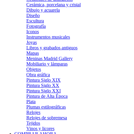
Cerámica, porcelana y cristal
Dibujo y acuarela
Diseño
Escultura
Fotografía
Iconos
Instrumentos musicales
Joyas
Libros y grabados antiguos
Mapas
Meninas Madrid Gallery
Mobiliario y lámparas
Objetos
Obra gráfica
Pintura Siglo XIX
Pintura Siglo XX
Pintura Siglo XXI
Pintura de Alta Época
Plata
Plumas estilográficas
Relojes
Relojes de sobremesa
Tejidos
Vinos y licores
COMPRAR AHORA