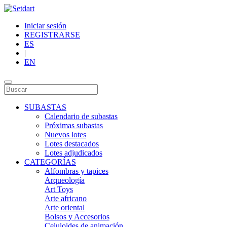
Iniciar sesión
REGISTRARSE
ES
|
EN
SUBASTAS
Calendario de subastas
Próximas subastas
Nuevos lotes
Lotes destacados
Lotes adjudicados
CATEGORÍAS
Alfombras y tapices
Arqueología
Art Toys
Arte africano
Arte oriental
Bolsos y Accesorios
Celuloides de animación