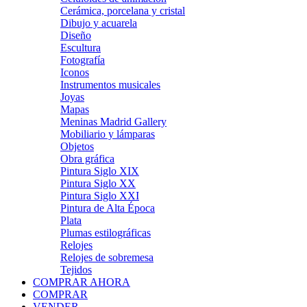
Cerámica, porcelana y cristal
Dibujo y acuarela
Diseño
Escultura
Fotografía
Iconos
Instrumentos musicales
Joyas
Mapas
Meninas Madrid Gallery
Mobiliario y lámparas
Objetos
Obra gráfica
Pintura Siglo XIX
Pintura Siglo XX
Pintura Siglo XXI
Pintura de Alta Época
Plata
Plumas estilográficas
Relojes
Relojes de sobremesa
Tejidos
COMPRAR AHORA
COMPRAR
VENDER