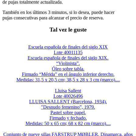
de pujas totalmente actualizada.
También en los últimos 3 minutos, si lo desea, puede hacer
pujas consecutivas para alcanzar el precio de reserva.
Tal vez le guste
Escuela española de finales del siglo XIX
Lote 40011135
Escuela española de finales del siglo XIX.
“Violinista”.
Óleo sobre tabla.
Firmado “Mérida” en el ángulo inferior derecho.
Medidas: 31,5 x 20,5 cm; 38,5 x 28 x 3 cm (marco)....
Lluisa Sallent
Lote 40026496
LLUISA SALLENT (Barcelona, 1934).
"Desnudo femenino”, 1979.
Pastel sobre papel.
Firmado y fechado.
Medidas: 50 x 65 cm; 68 x 82 cm (marco)....
Conjunto de nueve sillas FARSTRUP MØBLER, Dinamarca, años