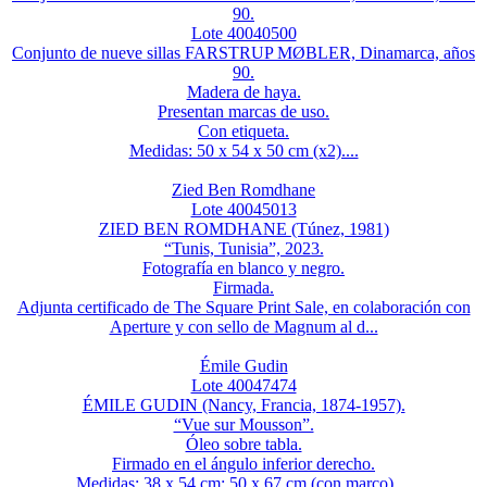
90.
Lote 40040500
Conjunto de nueve sillas FARSTRUP MØBLER, Dinamarca, años
90.
Madera de haya.
Presentan marcas de uso.
Con etiqueta.
Medidas: 50 x 54 x 50 cm (x2)....
Zied Ben Romdhane
Lote 40045013
ZIED BEN ROMDHANE (Túnez, 1981)
“Tunis, Tunisia”, 2023.
Fotografía en blanco y negro.
Firmada.
Adjunta certificado de The Square Print Sale, en colaboración con
Aperture y con sello de Magnum al d...
Émile Gudin
Lote 40047474
ÉMILE GUDIN (Nancy, Francia, 1874-1957).
“Vue sur Mousson”.
Óleo sobre tabla.
Firmado en el ángulo inferior derecho.
Medidas: 38 x 54 cm; 50 x 67 cm (con marco)....