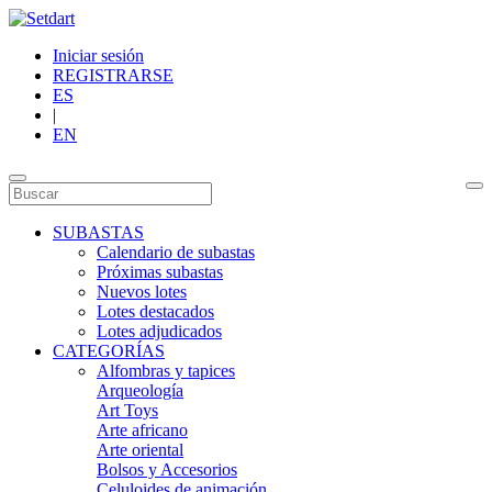
Iniciar sesión
REGISTRARSE
ES
|
EN
SUBASTAS
Calendario de subastas
Próximas subastas
Nuevos lotes
Lotes destacados
Lotes adjudicados
CATEGORÍAS
Alfombras y tapices
Arqueología
Art Toys
Arte africano
Arte oriental
Bolsos y Accesorios
Celuloides de animación