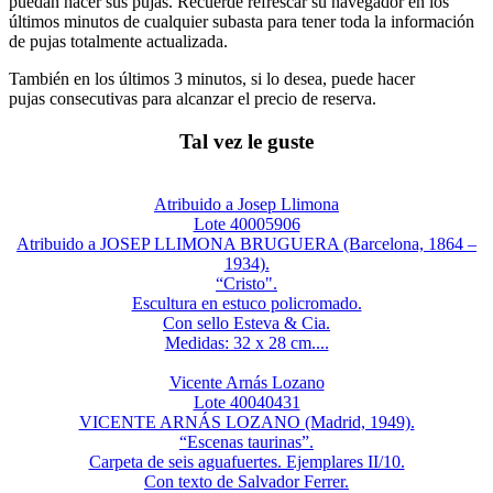
puedan hacer sus pujas. Recuerde refrescar su navegador en los
últimos minutos de cualquier subasta para tener toda la información
de pujas totalmente actualizada.
También en los últimos 3 minutos, si lo desea, puede hacer
pujas consecutivas para alcanzar el precio de reserva.
Tal vez le guste
Atribuido a Josep Llimona
Lote 40005906
Atribuido a JOSEP LLIMONA BRUGUERA (Barcelona, 1864 –
1934).
“Cristo".
Escultura en estuco policromado.
Con sello Esteva & Cia.
Medidas: 32 x 28 cm....
Vicente Arnás Lozano
Lote 40040431
VICENTE ARNÁS LOZANO (Madrid, 1949).
“Escenas taurinas”.
Carpeta de seis aguafuertes. Ejemplares II/10.
Con texto de Salvador Ferrer.