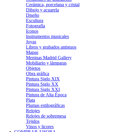
Cerámica, porcelana y cristal
Dibujo y acuarela
Diseño
Escultura
Fotografía
Iconos
Instrumentos musicales
Joyas
Libros y grabados antiguos
Mapas
Meninas Madrid Gallery
Mobiliario y lámparas
Objetos
Obra gráfica
Pintura Siglo XIX
Pintura Siglo XX
Pintura Siglo XXI
Pintura de Alta Época
Plata
Plumas estilográficas
Relojes
Relojes de sobremesa
Tejidos
Vinos y licores
COMPRAR AHORA