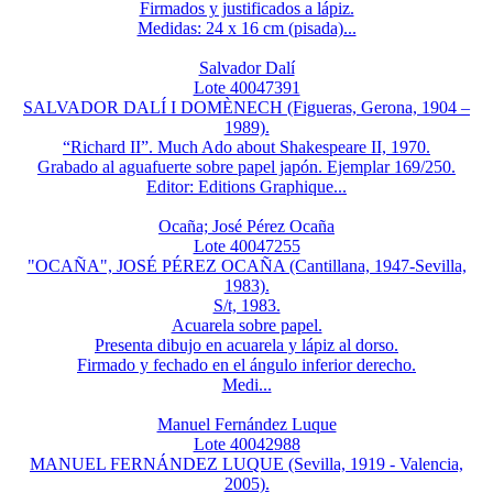
Firmados y justificados a lápiz.
Medidas: 24 x 16 cm (pisada)...
Salvador Dalí
Lote 40047391
SALVADOR DALÍ I DOMÈNECH (Figueras, Gerona, 1904 –
1989).
“Richard II”. Much Ado about Shakespeare II, 1970.
Grabado al aguafuerte sobre papel japón. Ejemplar 169/250.
Editor: Editions Graphique...
Ocaña; José Pérez Ocaña
Lote 40047255
"OCAÑA", JOSÉ PÉREZ OCAÑA (Cantillana, 1947-Sevilla,
1983).
S/t, 1983.
Acuarela sobre papel.
Presenta dibujo en acuarela y lápiz al dorso.
Firmado y fechado en el ángulo inferior derecho.
Medi...
Manuel Fernández Luque
Lote 40042988
MANUEL FERNÁNDEZ LUQUE (Sevilla, 1919 - Valencia,
2005).