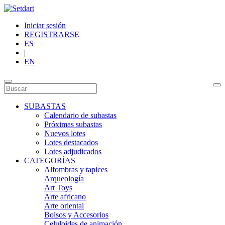
Iniciar sesión
REGISTRARSE
ES
|
EN
SUBASTAS
Calendario de subastas
Próximas subastas
Nuevos lotes
Lotes destacados
Lotes adjudicados
CATEGORÍAS
Alfombras y tapices
Arqueología
Art Toys
Arte africano
Arte oriental
Bolsos y Accesorios
Celuloides de animación