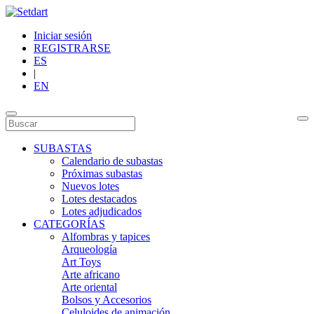
Iniciar sesión
REGISTRARSE
ES
|
EN
SUBASTAS
Calendario de subastas
Próximas subastas
Nuevos lotes
Lotes destacados
Lotes adjudicados
CATEGORÍAS
Alfombras y tapices
Arqueología
Art Toys
Arte africano
Arte oriental
Bolsos y Accesorios
Celuloides de animación