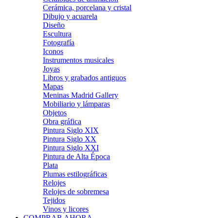
Cerámica, porcelana y cristal
Dibujo y acuarela
Diseño
Escultura
Fotografía
Iconos
Instrumentos musicales
Joyas
Libros y grabados antiguos
Mapas
Meninas Madrid Gallery
Mobiliario y lámparas
Objetos
Obra gráfica
Pintura Siglo XIX
Pintura Siglo XX
Pintura Siglo XXI
Pintura de Alta Época
Plata
Plumas estilográficas
Relojes
Relojes de sobremesa
Tejidos
Vinos y licores
COMPRAR AHORA