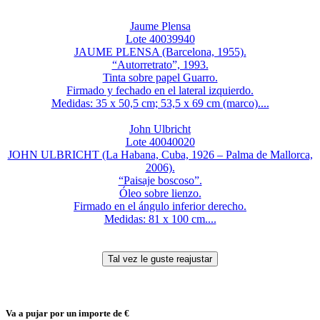
Jaume Plensa
Lote 40039940
JAUME PLENSA (Barcelona, 1955).
“Autorretrato”, 1993.
Tinta sobre papel Guarro.
Firmado y fechado en el lateral izquierdo.
Medidas: 35 x 50,5 cm; 53,5 x 69 cm (marco)....
John Ulbricht
Lote 40040020
JOHN ULBRICHT (La Habana, Cuba, 1926 – Palma de Mallorca,
2006).
“Paisaje boscoso”.
Óleo sobre lienzo.
Firmado en el ángulo inferior derecho.
Medidas: 81 x 100 cm....
Va a pujar por un importe de
€