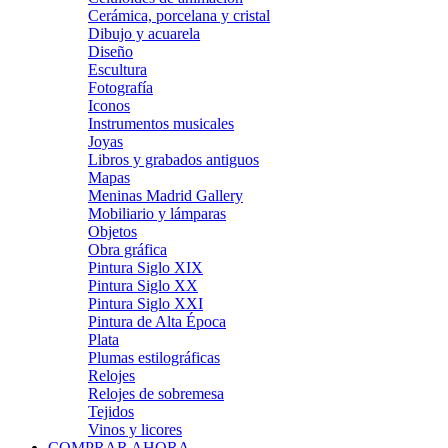
Cerámica, porcelana y cristal
Dibujo y acuarela
Diseño
Escultura
Fotografía
Iconos
Instrumentos musicales
Joyas
Libros y grabados antiguos
Mapas
Meninas Madrid Gallery
Mobiliario y lámparas
Objetos
Obra gráfica
Pintura Siglo XIX
Pintura Siglo XX
Pintura Siglo XXI
Pintura de Alta Época
Plata
Plumas estilográficas
Relojes
Relojes de sobremesa
Tejidos
Vinos y licores
COMPRAR AHORA