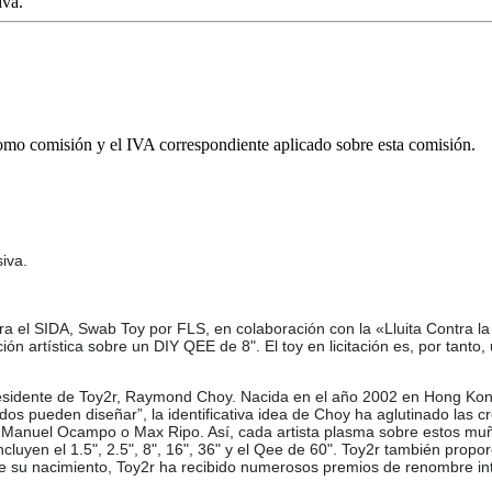
iva.
omo comisión y el IVA correspondiente aplicado sobre esta comisión.
iva.
a el SIDA, Swab Toy por FLS, en colaboración con la «Lluita Contra la
ción artística sobre un DIY QEE de 8". El toy en licitación es, por tan
esidente de Toy2r, Raymond Choy. Nacida en el año 2002 en Hong Kong,
os pueden diseñar”, la identificativa idea de Choy ha aglutinado las 
, Manuel Ocampo o Max Ripo. Así, cada artista plasma sobre estos muñ
luyen el 1.5", 2.5", 8", 16", 36" y el Qee de 60". Toy2r también propo
de su nacimiento, Toy2r ha recibido numerosos premios de renombre in