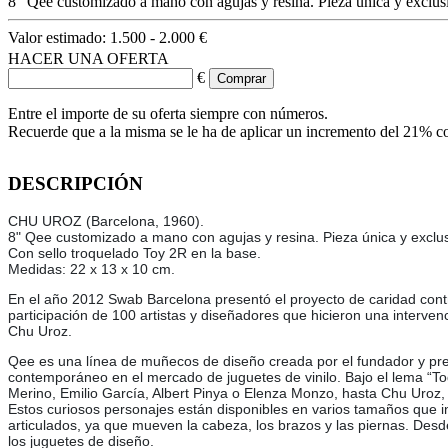
8" Qee customizado a mano con agujas y resina. Pieza única y exclus
Valor estimado:
1.500 - 2.000 €
HACER UNA OFERTA
€
Entre el importe de su oferta siempre con números.
Recuerde que a la misma se le ha de aplicar un incremento del 21% c
DESCRIPCIÓN
CHU UROZ (Barcelona, 1960).
8" Qee customizado a mano con agujas y resina. Pieza única y exclus
Con sello troquelado Toy 2R en la base.
Medidas: 22 x 13 x 10 cm.
En el año 2012 Swab Barcelona presentó el proyecto de caridad contr
participación de 100 artistas y diseñadores que hicieron una interven
Chu Uroz.
Qee es una línea de muñecos de diseño creada por el fundador y pr
contemporáneo en el mercado de juguetes de vinilo. Bajo el lema “Tod
Merino, Emilio García, Albert Pinya o Elenza Monzo, hasta Chu Uroz
Estos curiosos personajes están disponibles en varios tamaños que inc
articulados, ya que mueven la cabeza, los brazos y las piernas. Des
los juguetes de diseño.