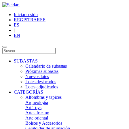
Iniciar sesión
REGISTRARSE
ES
|
EN
SUBASTAS
Calendario de subastas
Próximas subastas
Nuevos lotes
Lotes destacados
Lotes adjudicados
CATEGORÍAS
Alfombras y tapices
Arqueología
Art Toys
Arte africano
Arte oriental
Bolsos y Accesorios
Celuloides de animación