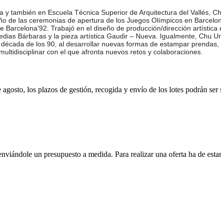
y también en Escuela Técnica Superior de Arquitectura del Vallés, Chu
diseño de las ceremonias de apertura de los Juegos Olímpicos en Barcel
de Barcelona’92. Trabajó en el diseño de producción/dirección artísti
edias Bárbaras y la pieza artística Gaudir – Nueva. Igualmente, Chu 
cada de los 90, al desarrollar nuevas formas de estampar prendas, l
tidisciplinar con el que afronta nuevos retos y colaboraciones.
e agosto, los plazos de gestión, recogida y envío de los lotes podrán ser
enviándole un presupuesto a medida. Para realizar una oferta ha de es