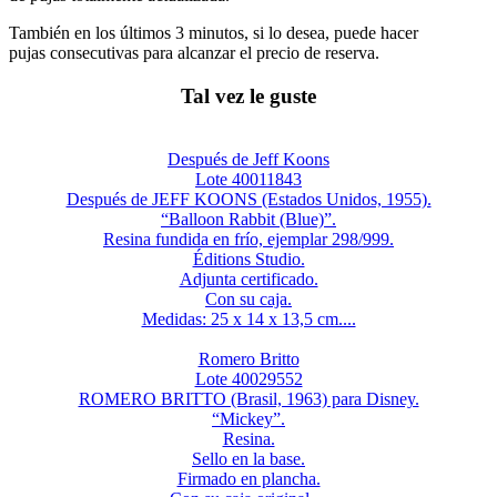
También en los últimos 3 minutos, si lo desea, puede hacer
pujas consecutivas para alcanzar el precio de reserva.
Tal vez le guste
Después de Jeff Koons
Lote 40011843
Después de JEFF KOONS (Estados Unidos, 1955).
“Balloon Rabbit (Blue)”.
Resina fundida en frío, ejemplar 298/999.
Éditions Studio.
Adjunta certificado.
Con su caja.
Medidas: 25 x 14 x 13,5 cm....
Romero Britto
Lote 40029552
ROMERO BRITTO (Brasil, 1963) para Disney.
“Mickey”.
Resina.
Sello en la base.
Firmado en plancha.