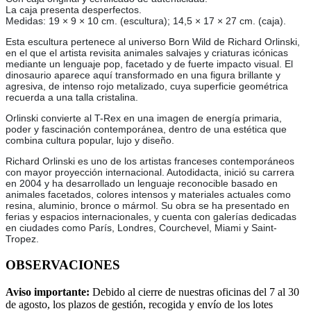
La caja presenta desperfectos.
Medidas: 19 × 9 × 10 cm. (escultura); 14,5 × 17 × 27 cm. (caja).
Esta escultura pertenece al universo Born Wild de Richard Orlinski,
en el que el artista revisita animales salvajes y criaturas icónicas
mediante un lenguaje pop, facetado y de fuerte impacto visual. El
dinosaurio aparece aquí transformado en una figura brillante y
agresiva, de intenso rojo metalizado, cuya superficie geométrica
recuerda a una talla cristalina.
Orlinski convierte al T-Rex en una imagen de energía primaria,
poder y fascinación contemporánea, dentro de una estética que
combina cultura popular, lujo y diseño.
Richard Orlinski es uno de los artistas franceses contemporáneos
con mayor proyección internacional. Autodidacta, inició su carrera
en 2004 y ha desarrollado un lenguaje reconocible basado en
animales facetados, colores intensos y materiales actuales como
resina, aluminio, bronce o mármol. Su obra se ha presentado en
ferias y espacios internacionales, y cuenta con galerías dedicadas
en ciudades como París, Londres, Courchevel, Miami y Saint-
Tropez.
OBSERVACIONES
Aviso importante:
Debido al cierre de nuestras oficinas del 7 al 30
de agosto, los plazos de gestión, recogida y envío de los lotes