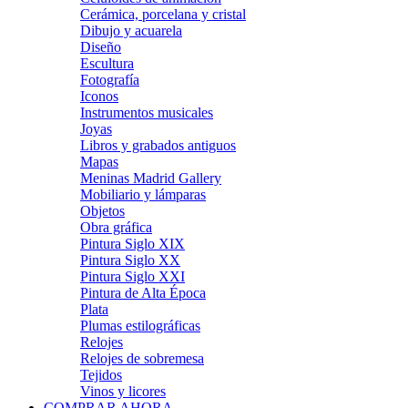
Cerámica, porcelana y cristal
Dibujo y acuarela
Diseño
Escultura
Fotografía
Iconos
Instrumentos musicales
Joyas
Libros y grabados antiguos
Mapas
Meninas Madrid Gallery
Mobiliario y lámparas
Objetos
Obra gráfica
Pintura Siglo XIX
Pintura Siglo XX
Pintura Siglo XXI
Pintura de Alta Época
Plata
Plumas estilográficas
Relojes
Relojes de sobremesa
Tejidos
Vinos y licores
COMPRAR AHORA