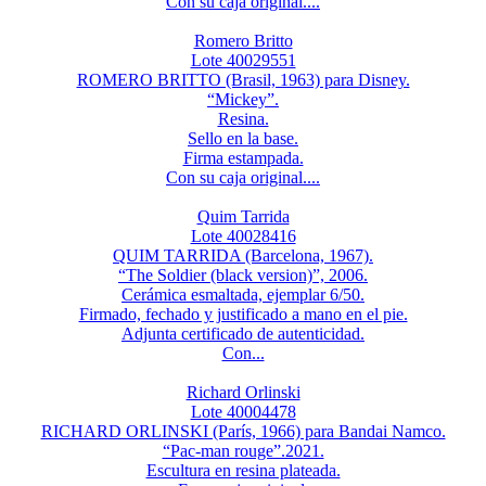
Con su caja original....
Romero Britto
Lote 40029551
ROMERO BRITTO (Brasil, 1963) para Disney.
“Mickey”.
Resina.
Sello en la base.
Firma estampada.
Con su caja original....
Quim Tarrida
Lote 40028416
QUIM TARRIDA (Barcelona, 1967).
“The Soldier (black version)”, 2006.
Cerámica esmaltada, ejemplar 6/50.
Firmado, fechado y justificado a mano en el pie.
Adjunta certificado de autenticidad.
Con...
Richard Orlinski
Lote 40004478
RICHARD ORLINSKI (París, 1966) para Bandai Namco.
“Pac-man rouge”.2021.
Escultura en resina plateada.