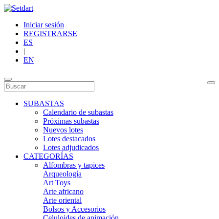
Iniciar sesión
REGISTRARSE
ES
|
EN
SUBASTAS
Calendario de subastas
Próximas subastas
Nuevos lotes
Lotes destacados
Lotes adjudicados
CATEGORÍAS
Alfombras y tapices
Arqueología
Art Toys
Arte africano
Arte oriental
Bolsos y Accesorios
Celuloides de animación