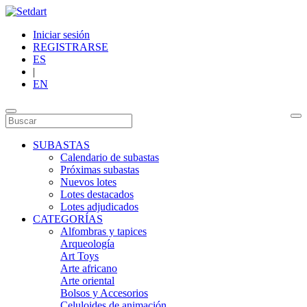
Iniciar sesión
REGISTRARSE
ES
|
EN
SUBASTAS
Calendario de subastas
Próximas subastas
Nuevos lotes
Lotes destacados
Lotes adjudicados
CATEGORÍAS
Alfombras y tapices
Arqueología
Art Toys
Arte africano
Arte oriental
Bolsos y Accesorios
Celuloides de animación