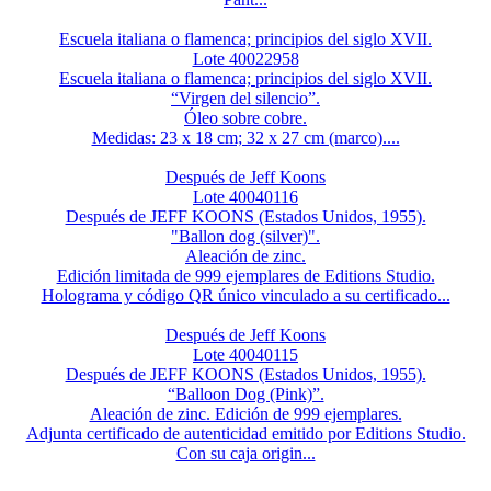
Escuela italiana o flamenca; principios del siglo XVII.
Lote 40022958
Escuela italiana o flamenca; principios del siglo XVII.
“Virgen del silencio”.
Óleo sobre cobre.
Medidas: 23 x 18 cm; 32 x 27 cm (marco)....
Después de Jeff Koons
Lote 40040116
Después de JEFF KOONS (Estados Unidos, 1955).
"Ballon dog (silver)".
Aleación de zinc.
Edición limitada de 999 ejemplares de Editions Studio.
Holograma y código QR único vinculado a su certificado...
Después de Jeff Koons
Lote 40040115
Después de JEFF KOONS (Estados Unidos, 1955).
“Balloon Dog (Pink)”.
Aleación de zinc. Edición de 999 ejemplares.
Adjunta certificado de autenticidad emitido por Editions Studio.
Con su caja origin...