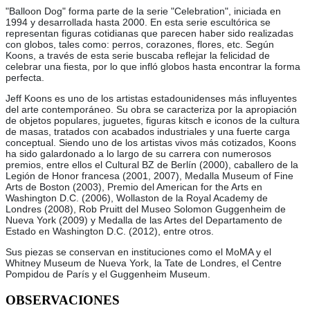
"Balloon Dog" forma parte de la serie "Celebration", iniciada en
1994 y desarrollada hasta 2000. En esta serie escultórica se
representan figuras cotidianas que parecen haber sido realizadas
con globos, tales como: perros, corazones, flores, etc. Según
Koons, a través de esta serie buscaba reflejar la felicidad de
celebrar una fiesta, por lo que infló globos hasta encontrar la forma
perfecta.
Jeff Koons es uno de los artistas estadounidenses más influyentes
del arte contemporáneo. Su obra se caracteriza por la apropiación
de objetos populares, juguetes, figuras kitsch e iconos de la cultura
de masas, tratados con acabados industriales y una fuerte carga
conceptual. Siendo uno de los artistas vivos más cotizados, Koons
ha sido galardonado a lo largo de su carrera con numerosos
premios, entre ellos el Cultural BZ de Berlín (2000), caballero de la
Legión de Honor francesa (2001, 2007), Medalla Museum of Fine
Arts de Boston (2003), Premio del American for the Arts en
Washington D.C. (2006), Wollaston de la Royal Academy de
Londres (2008), Rob Pruitt del Museo Solomon Guggenheim de
Nueva York (2009) y Medalla de las Artes del Departamento de
Estado en Washington D.C. (2012), entre otros.
Sus piezas se conservan en instituciones como el MoMA y el
Whitney Museum de Nueva York, la Tate de Londres, el Centre
Pompidou de París y el Guggenheim Museum.
OBSERVACIONES