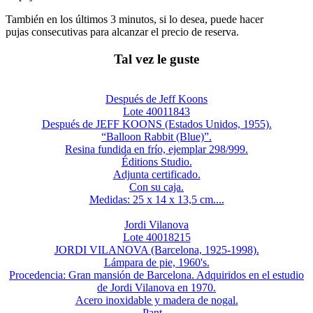
También en los últimos 3 minutos, si lo desea, puede hacer
pujas consecutivas para alcanzar el precio de reserva.
Tal vez le guste
Después de Jeff Koons
Lote 40011843
Después de JEFF KOONS (Estados Unidos, 1955).
“Balloon Rabbit (Blue)”.
Resina fundida en frío, ejemplar 298/999.
Éditions Studio.
Adjunta certificado.
Con su caja.
Medidas: 25 x 14 x 13,5 cm....
Jordi Vilanova
Lote 40018215
JORDI VILANOVA (Barcelona, 1925-1998).
Lámpara de pie, 1960's.
Procedencia: Gran mansión de Barcelona. Adquiridos en el estudio
de Jordi Vilanova en 1970.
Acero inoxidable y madera de nogal.
Pant...