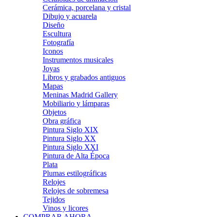
Cerámica, porcelana y cristal
Dibujo y acuarela
Diseño
Escultura
Fotografía
Iconos
Instrumentos musicales
Joyas
Libros y grabados antiguos
Mapas
Meninas Madrid Gallery
Mobiliario y lámparas
Objetos
Obra gráfica
Pintura Siglo XIX
Pintura Siglo XX
Pintura Siglo XXI
Pintura de Alta Época
Plata
Plumas estilográficas
Relojes
Relojes de sobremesa
Tejidos
Vinos y licores
COMPRAR AHORA