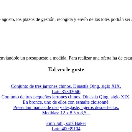
e agosto, los plazos de gestión, recogida y envío de los lotes podrán ser
enviándole un presupuesto a medida. Para realizar una oferta ha de es
Tal vez le guste
Conjunto de tres jarrones chinos. Dinastía Qing, siglo XIX.
Lote 35303046
Conjunto de tres pequeños jarrones chinos. Dinastía Qing, siglo XIX.
En bronce, uno de ellos con esmalte cloisonné.
Presentan marcas de uso y desgaste; ligeros desperfectos.
Medidas: 12 x 8,5 x 8,5...
Finn Juhl, sofá Baker
Lote 40039104