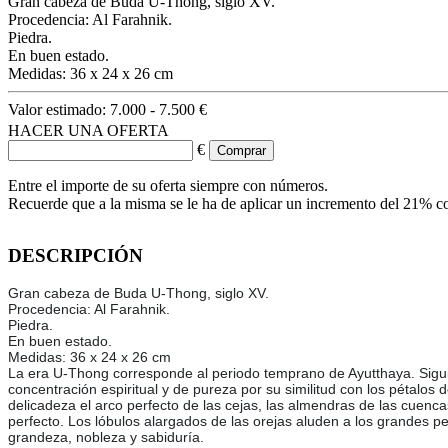
Gran cabeza de Buda U-Thong, siglo XV.
Procedencia: Al Farahnik.
Piedra.
En buen estado.
Medidas: 36 x 24 x 26 cm
Valor estimado:
7.000 - 7.500 €
HACER UNA OFERTA
€
Entre el importe de su oferta siempre con números.
Recuerde que a la misma se le ha de aplicar un incremento del 21% c
DESCRIPCIÓN
Gran cabeza de Buda U-Thong, siglo XV.
Procedencia: Al Farahnik.
Piedra.
En buen estado.
Medidas: 36 x 24 x 26 cm
La era U-Thong corresponde al periodo temprano de Ayutthaya. Sigui
concentración espiritual y de pureza por su similitud con los pétalos 
delicadeza el arco perfecto de las cejas, las almendras de las cuenca
perfecto. Los lóbulos alargados de las orejas aluden a los grandes 
grandeza, nobleza y sabiduría.