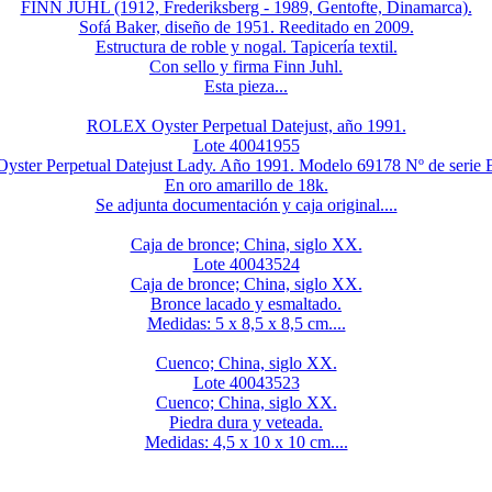
FINN JUHL (1912, Frederiksberg - 1989, Gentofte, Dinamarca).
Sofá Baker, diseño de 1951. Reeditado en 2009.
Estructura de roble y nogal. Tapicería textil.
Con sello y firma Finn Juhl.
Esta pieza...
ROLEX Oyster Perpetual Datejust, año 1991.
Lote 40041955
ster Perpetual Datejust Lady. Año 1991. Modelo 69178 Nº de serie
En oro amarillo de 18k.
Se adjunta documentación y caja original....
Caja de bronce; China, siglo XX.
Lote 40043524
Caja de bronce; China, siglo XX.
Bronce lacado y esmaltado.
Medidas: 5 x 8,5 x 8,5 cm....
Cuenco; China, siglo XX.
Lote 40043523
Cuenco; China, siglo XX.
Piedra dura y veteada.
Medidas: 4,5 x 10 x 10 cm....