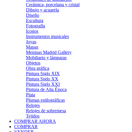
Cerámica, porcelana y cristal
Dibujo y acuarela
Diseño
Escultura
Fotografía
Iconos
Instrumentos musicales
Joyas
Mapas
Meninas Madrid Gallery
Mobiliario y lámparas
Objetos
Obra gráfica
Pintura Siglo XIX
Pintura Siglo XX
Pintura Siglo XXI
Pintura de Alta Época
Plata
Plumas estilográficas
Relojes
Relojes de sobremesa
Tejidos
COMPRAR AHORA
COMPRAR
VENDER