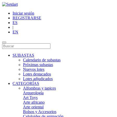
Iniciar sesión
REGISTRARSE
ES
|
EN
SUBASTAS
Calendario de subastas
Próximas subastas
Nuevos lotes
Lotes destacados
Lotes adjudicados
CATEGORÍAS
Alfombras y tapices
Arqueología
Art Toys
Arte africano
Arte oriental
Bolsos y Accesorios
Celuloides de animación