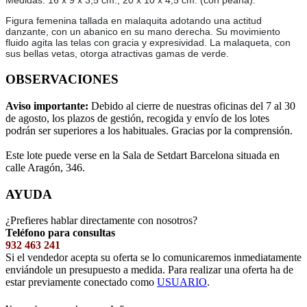
Medidas: 16 x 9 x 3,5 cm.; 20 x 10 x 4,5 cm. (con peana).
Figura femenina tallada en malaquita adotando una actitud
danzante, con un abanico en su mano derecha. Su movimiento
fluido agita las telas con gracia y expresividad. La malaqueta, con
sus bellas vetas, otorga atractivas gamas de verde.
OBSERVACIONES
Aviso importante:
Debido al cierre de nuestras oficinas del 7 al 30
de agosto, los plazos de gestión, recogida y envío de los lotes
podrán ser superiores a los habituales. Gracias por la comprensión.
Este lote puede verse en la Sala de Setdart Barcelona situada en
calle Aragón, 346.
AYUDA
¿Prefieres hablar directamente con nosotros?
Teléfono para consultas
932 463 241
Si el vendedor acepta su oferta se lo comunicaremos inmediatamente
enviándole un presupuesto a medida. Para realizar una oferta ha de
estar previamente conectado como
USUARIO
.