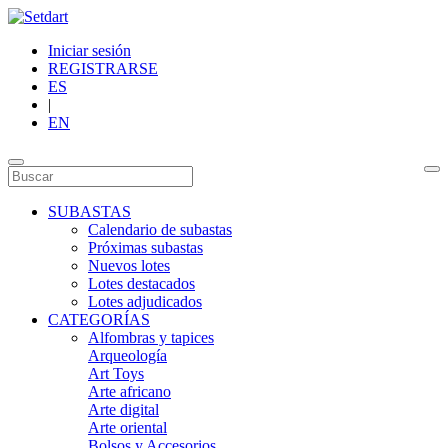
Iniciar sesión
REGISTRARSE
ES
|
EN
SUBASTAS
Calendario de subastas
Próximas subastas
Nuevos lotes
Lotes destacados
Lotes adjudicados
CATEGORÍAS
Alfombras y tapices
Arqueología
Art Toys
Arte africano
Arte digital
Arte oriental
Bolsos y Accesorios