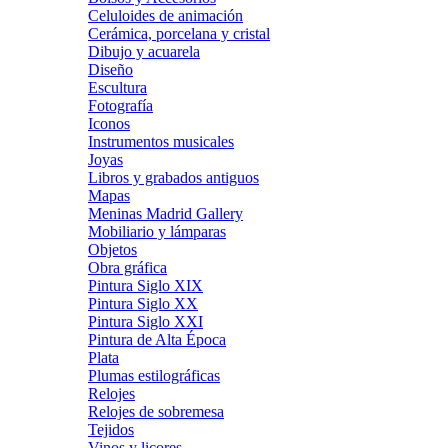
Celuloides de animación
Cerámica, porcelana y cristal
Dibujo y acuarela
Diseño
Escultura
Fotografía
Iconos
Instrumentos musicales
Joyas
Libros y grabados antiguos
Mapas
Meninas Madrid Gallery
Mobiliario y lámparas
Objetos
Obra gráfica
Pintura Siglo XIX
Pintura Siglo XX
Pintura Siglo XXI
Pintura de Alta Época
Plata
Plumas estilográficas
Relojes
Relojes de sobremesa
Tejidos
Vinos y licores