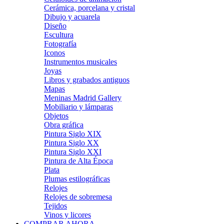
Cerámica, porcelana y cristal
Dibujo y acuarela
Diseño
Escultura
Fotografía
Iconos
Instrumentos musicales
Joyas
Libros y grabados antiguos
Mapas
Meninas Madrid Gallery
Mobiliario y lámparas
Objetos
Obra gráfica
Pintura Siglo XIX
Pintura Siglo XX
Pintura Siglo XXI
Pintura de Alta Época
Plata
Plumas estilográficas
Relojes
Relojes de sobremesa
Tejidos
Vinos y licores
COMPRAR AHORA