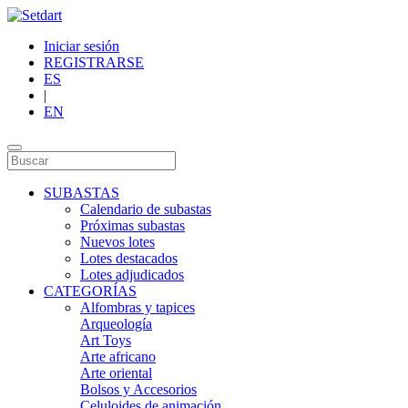
Iniciar sesión
REGISTRARSE
ES
|
EN
SUBASTAS
Calendario de subastas
Próximas subastas
Nuevos lotes
Lotes destacados
Lotes adjudicados
CATEGORÍAS
Alfombras y tapices
Arqueología
Art Toys
Arte africano
Arte oriental
Bolsos y Accesorios
Celuloides de animación