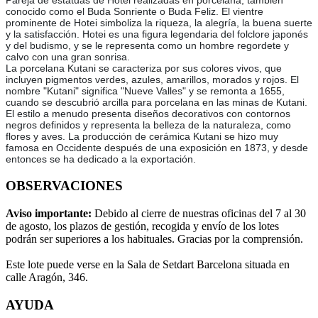
Pareja de estatuas de Hotei realizadas en porcelana, también
conocido como el Buda Sonriente o Buda Feliz. El vientre
prominente de Hotei simboliza la riqueza, la alegría, la buena suerte
y la satisfacción. Hotei es una figura legendaria del folclore japonés
y del budismo, y se le representa como un hombre regordete y
calvo con una gran sonrisa.
La porcelana Kutani se caracteriza por sus colores vivos, que
incluyen pigmentos verdes, azules, amarillos, morados y rojos. El
nombre "Kutani" significa "Nueve Valles" y se remonta a 1655,
cuando se descubrió arcilla para porcelana en las minas de Kutani.
El estilo a menudo presenta diseños decorativos con contornos
negros definidos y representa la belleza de la naturaleza, como
flores y aves. La producción de cerámica Kutani se hizo muy
famosa en Occidente después de una exposición en 1873, y desde
entonces se ha dedicado a la exportación.
OBSERVACIONES
Aviso importante:
Debido al cierre de nuestras oficinas del 7 al 30
de agosto, los plazos de gestión, recogida y envío de los lotes
podrán ser superiores a los habituales. Gracias por la comprensión.
Este lote puede verse en la Sala de Setdart Barcelona situada en
calle Aragón, 346.
AYUDA