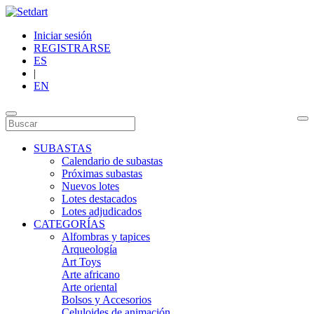
Iniciar sesión
REGISTRARSE
ES
|
EN
SUBASTAS
Calendario de subastas
Próximas subastas
Nuevos lotes
Lotes destacados
Lotes adjudicados
CATEGORÍAS
Alfombras y tapices
Arqueología
Art Toys
Arte africano
Arte oriental
Bolsos y Accesorios
Celuloides de animación