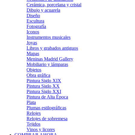
Cerámica, porcelana y cristal
Dibujo y acuarela
Diseño
Escultura
Fotografía
Iconos
Instrumentos musicales
Joyas
Libros y grabados antiguos
Mapas
Meninas Madrid Gallery
Mobiliario y lámparas
Objetos
Obra gráfica
Pintura Siglo XIX
Pintura Siglo XX
Pintura Siglo XXI
Pintura de Alta Época
Plata
Plumas estilográficas
Relojes
Relojes de sobremesa
Tejidos
Vinos y licores
COMPRAR AHORA