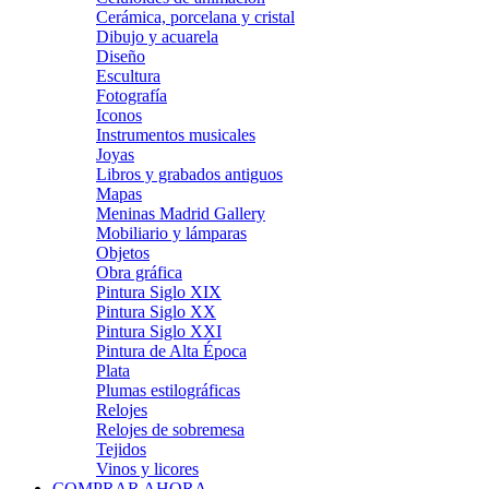
Cerámica, porcelana y cristal
Dibujo y acuarela
Diseño
Escultura
Fotografía
Iconos
Instrumentos musicales
Joyas
Libros y grabados antiguos
Mapas
Meninas Madrid Gallery
Mobiliario y lámparas
Objetos
Obra gráfica
Pintura Siglo XIX
Pintura Siglo XX
Pintura Siglo XXI
Pintura de Alta Época
Plata
Plumas estilográficas
Relojes
Relojes de sobremesa
Tejidos
Vinos y licores
COMPRAR AHORA