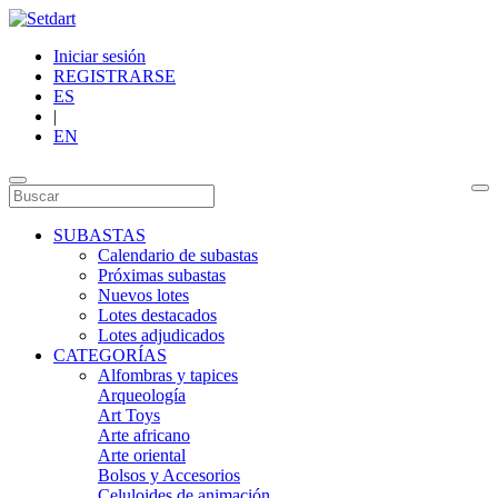
Iniciar sesión
REGISTRARSE
ES
|
EN
SUBASTAS
Calendario de subastas
Próximas subastas
Nuevos lotes
Lotes destacados
Lotes adjudicados
CATEGORÍAS
Alfombras y tapices
Arqueología
Art Toys
Arte africano
Arte oriental
Bolsos y Accesorios
Celuloides de animación