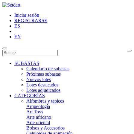
Iniciar sesión
REGISTRARSE
ES
|
EN
SUBASTAS
Calendario de subastas
Próximas subastas
Nuevos lotes
Lotes destacados
Lotes adjudicados
CATEGORÍAS
Alfombras y tapices
Arqueología
Art Toys
Arte africano
Arte oriental
Bolsos y Accesorios
Celuloides de animación