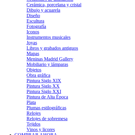
Cerámica, porcelana y cristal
Dibujo y acuarela
Diseño
Escultura
Fotografía
Iconos
Instrumentos musicales
Joyas
Libros y grabados antiguos
Mapas
Meninas Madrid Gallery
Mobiliario y lámparas
Objetos
Obra gráfica
Pintura Siglo XIX
Pintura Siglo XX
Pintura Siglo XXI
Pintura de Alta Época
Plata
Plumas estilográficas
Relojes
Relojes de sobremesa
Tejidos
Vinos y licores
COMPRAR AHORA