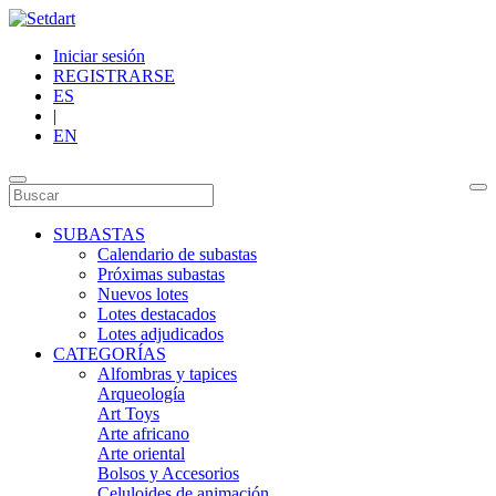
Iniciar sesión
REGISTRARSE
ES
|
EN
SUBASTAS
Calendario de subastas
Próximas subastas
Nuevos lotes
Lotes destacados
Lotes adjudicados
CATEGORÍAS
Alfombras y tapices
Arqueología
Art Toys
Arte africano
Arte oriental
Bolsos y Accesorios
Celuloides de animación