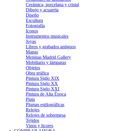
Cerámica, porcelana y cristal
Dibujo y acuarela
Diseño
Escultura
Fotografía
Iconos
Instrumentos musicales
Joyas
Libros y grabados antiguos
Mapas
Meninas Madrid Gallery
Mobiliario y lámparas
Objetos
Obra gráfica
Pintura Siglo XIX
Pintura Siglo XX
Pintura Siglo XXI
Pintura de Alta Época
Plata
Plumas estilográficas
Relojes
Relojes de sobremesa
Tejidos
Vinos y licores
COMPRAR AHORA