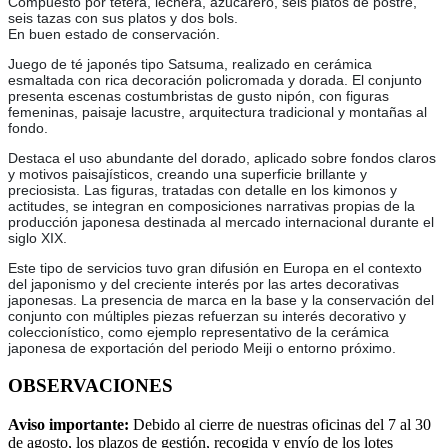
Compuesto por tetera, lechera, azucarero, seis platos de postre,
seis tazas con sus platos y dos bols.
En buen estado de conservación.
Juego de té japonés tipo Satsuma, realizado en cerámica
esmaltada con rica decoración policromada y dorada. El conjunto
presenta escenas costumbristas de gusto nipón, con figuras
femeninas, paisaje lacustre, arquitectura tradicional y montañas al
fondo.
Destaca el uso abundante del dorado, aplicado sobre fondos claros
y motivos paisajísticos, creando una superficie brillante y
preciosista. Las figuras, tratadas con detalle en los kimonos y
actitudes, se integran en composiciones narrativas propias de la
producción japonesa destinada al mercado internacional durante el
siglo XIX.
Este tipo de servicios tuvo gran difusión en Europa en el contexto
del japonismo y del creciente interés por las artes decorativas
japonesas. La presencia de marca en la base y la conservación del
conjunto con múltiples piezas refuerzan su interés decorativo y
coleccionístico, como ejemplo representativo de la cerámica
japonesa de exportación del periodo Meiji o entorno próximo.
OBSERVACIONES
Aviso importante:
Debido al cierre de nuestras oficinas del 7 al 30
de agosto, los plazos de gestión, recogida y envío de los lotes